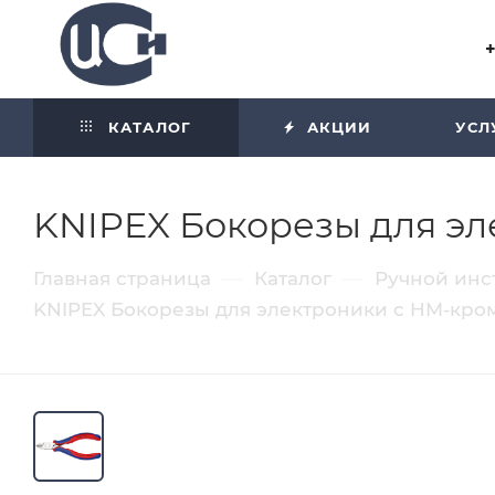
Угол отражения равен углу
падения
КАТАЛОГ
АКЦИИ
УСЛ
KNIPEX Бокорезы для эл
—
—
Главная страница
Каталог
Ручной инс
KNIPEX Бокорезы для электроники c HM-кро