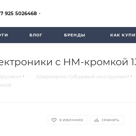
+7 925 5026468
УГИ
БЛОГ
БРЕНДЫ
КАК КУПИ
ектроники c HM-кромкой 1
—
трумент
Шарнирно-губцевый инструмент
мкой
В ИЗБРАННОЕ
СРАВНИТЬ