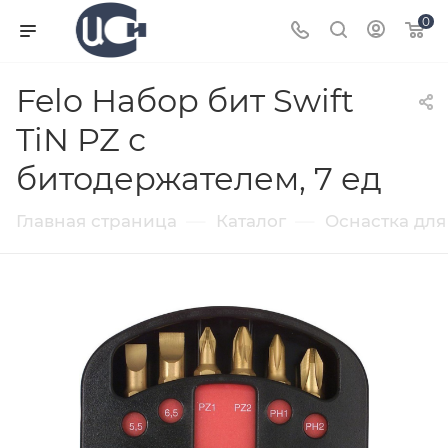
0
Felo Набор бит Swift
TiN PZ с
битодержателем, 7 ед
—
—
Главная страница
Каталог
Оснастка для