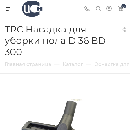
0
TRC Насадка для
уборки пола D 36 BD
300
—
—
Главная страница
Каталог
Оснастка для