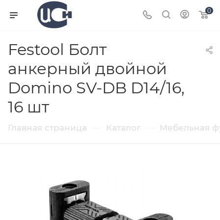
0
Festool Болт
анкерный двойной
Domino SV-DB D14/16,
16 шт
—
—
Главная страница
Каталог
Мебельная ф