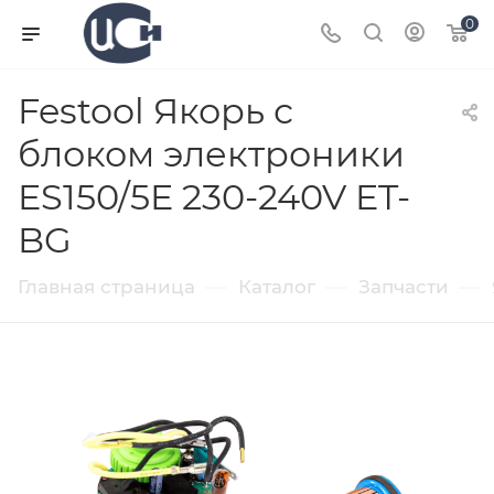
0
Festool Якорь с
блоком электроники
ES150/5E 230-240V ET-
BG
—
—
—
Главная страница
Каталог
Запчасти