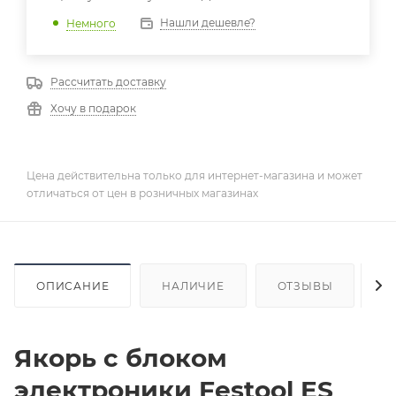
Нашли дешевле?
Немного
Рассчитать доставку
Хочу в подарок
Цена действительна только для интернет-магазина и может
отличаться от цен в розничных магазинах
ОПИСАНИЕ
НАЛИЧИЕ
ОТЗЫВЫ
К
Якорь с блоком
электроники Festool ES