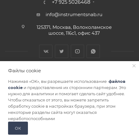
+7 925 5026468
info@instrumentsnab.ru
125371, Москва, Волоколамское
шоссе, 116с1, офис 437
Файлы cookie
Нажимая «OK», вы разрешаете использование
файлов
cookie
и предоставления их сторонним партнерам. Это
нужно для аналитики и помогает сделать сайт удобнее.
Чтобы отказаться от этого, вы можете запретить
СОГЛАСИЕ НА ОБРАБОТКУ ПЕРСОНАЛЬНЫХ ДАННЫХ
обработку cookie в настройках браузера, при этом
некоторые разделы сайта могут оказаться
В КОРЗИНУ
неработоспособными
ОК
Главная
Кабинет
Корзина
Избранные
Сравнение
Каталог