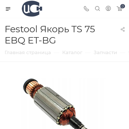
0
Festool Якорь TS 75
EBQ ET-BG
—
—
—
Главная страница
Каталог
Запчасти