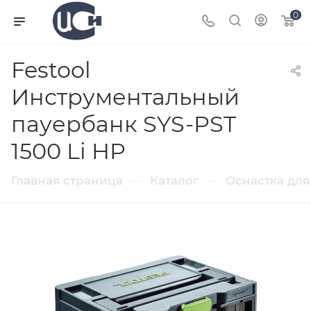
0
Festool
Инструментальный
пауербанк SYS-PST
1500 Li HP
—
—
Главная страница
Каталог
Оснастка для