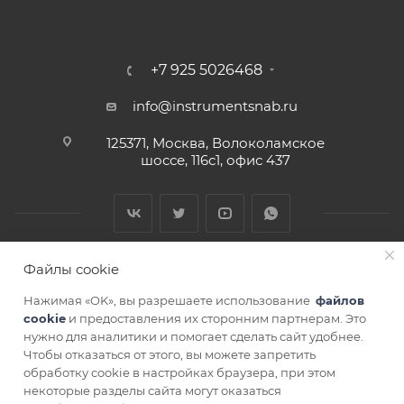
+7 925 5026468
info@instrumentsnab.ru
125371, Москва, Волоколамское
шоссе, 116с1, офис 437
Файлы cookie
Нажимая «OK», вы разрешаете использование
файлов
cookie
и предоставления их сторонним партнерам. Это
нужно для аналитики и помогает сделать сайт удобнее.
Чтобы отказаться от этого, вы можете запретить
СОГЛАСИЕ НА ОБРАБОТКУ ПЕРСОНАЛЬНЫХ ДАННЫХ
обработку cookie в настройках браузера, при этом
некоторые разделы сайта могут оказаться