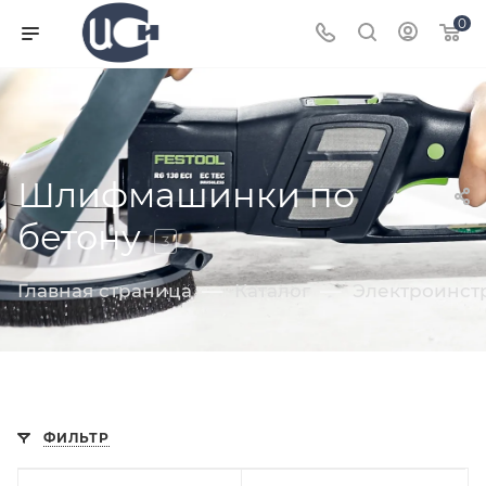
0
Шлифмашинки по
бетону
3
—
—
Главная страница
Каталог
Электроинст
ФИЛЬТР