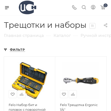
0
Трещотки и наборы
11
—
—
Главная страница
Каталог
Ручной инст
ФИЛЬТР
Felo Набор бит и
Felo Трещотка Ergonic
головок с поворотной
1/4"