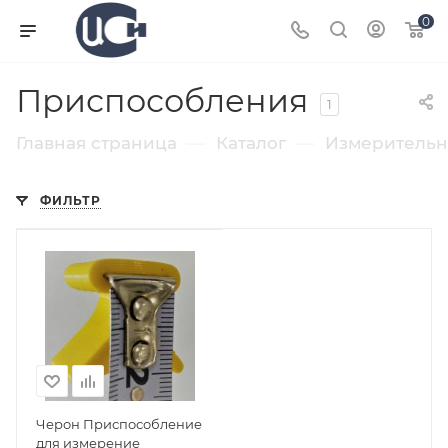
0
Приспособления
1
—
—
Главная страница
Каталог
Измерительн
ФИЛЬТР
Черон Приспособление
для измерение