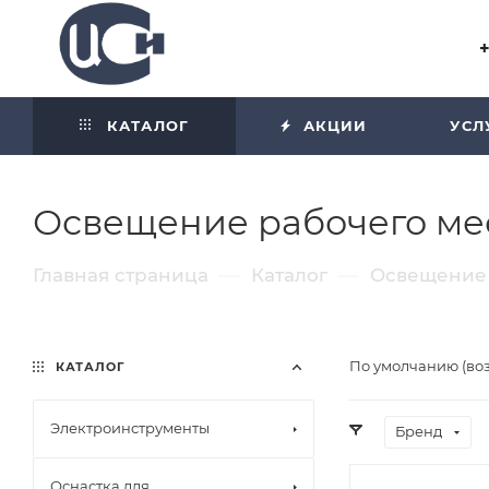
Угол отражения равен углу
падения
КАТАЛОГ
АКЦИИ
УСЛ
Освещение рабочего ме
—
—
Главная страница
Каталог
Освещение 
По умолчанию (во
КАТАЛОГ
Электроинструменты
Бренд
Оснастка для