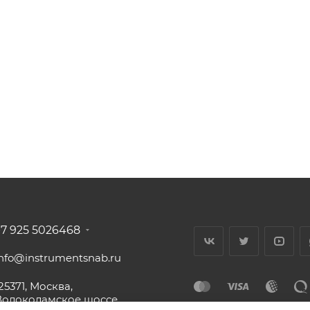
+7 925 5026468
info@instrumentsnab.ru
25371, Москва,
Волоколамское шоссе,