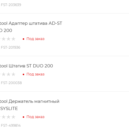
: FST-203639
tool Адаптер штатива AD-ST
O 200
Под заказ
: FST-201936
tool Штатив ST DUO 200
Под заказ
: FST-200038
tool Держатель магнитный
SYSLITE
Под заказ
: FST-499814