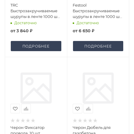
TRC
Festool
Быстрозакручиваемые
Быстрозакручиваемые
шурупы в ленте 1000 шт
шурупы в ленте 1000 шт
DWS C
DWS C
Достаточно
Достаточно
от
3 840 ₽
от
6 650 ₽
ПОДРОБНЕЕ
ПОДРОБНЕЕ
Черон Фиксатор
Черон Дюбель для
провода, 10 шт
газобетона