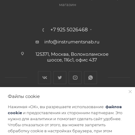
магазин
+7 925 5026468
info@instrumentsnab.ru
125371, Москва, Волоколамское
шоссе, 116с1, офис 437
Файлы cookie
Нажимая «OK», вы разрешаете использование
файлов
cookie
и предоставления их сторонним партнерам. Это
нужно для аналитики и помогает сделать сайт удобнее.
Чтобы отказаться от этого, вы можете запретить
СОГЛАСИЕ НА ОБРАБОТКУ ПЕРСОНАЛЬНЫХ ДАННЫХ
обработку cookie в настройках браузера, при этом