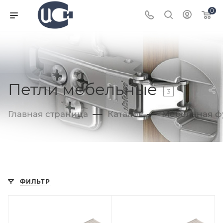
0
Петли мебельные
3
—
—
Главная страница
Каталог
Мебельная ф
ФИЛЬТР