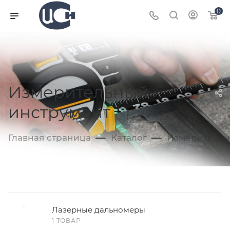
0
Измерительный
инструмент
8
—
—
Главная страница
Каталог
Измерительн
Лазерные дальномеры
1 ТОВАР