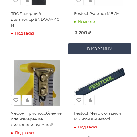
TRC Лазерный
Festool Рулетка MB 5м
дальномер SNDWAY 40
Немного
м
3 200
₽
Под заказ
В КОРЗИНУ
Черон Приспособление
Festool Метр складной
для измерение
MS 2m-BL-Festool
диагонали рулеткой
Под заказ
Под заказ