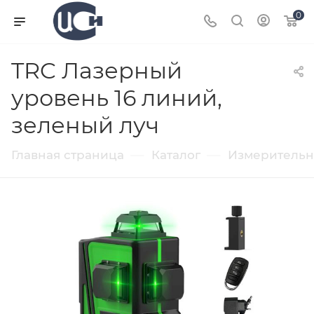
0
TRC Лазерный
уровень 16 линий,
зеленый луч
—
—
Главная страница
Каталог
Измерительн