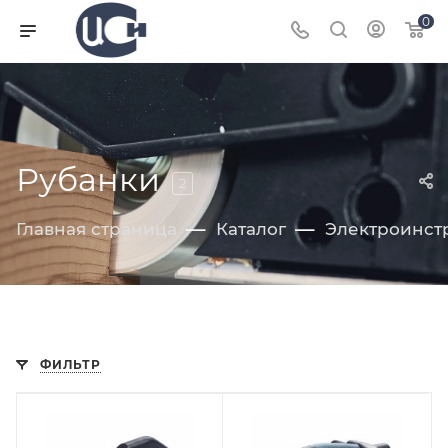
0
Рубанки
2
—
—
Главная страница
Каталог
Электроинст
ФИЛЬТР