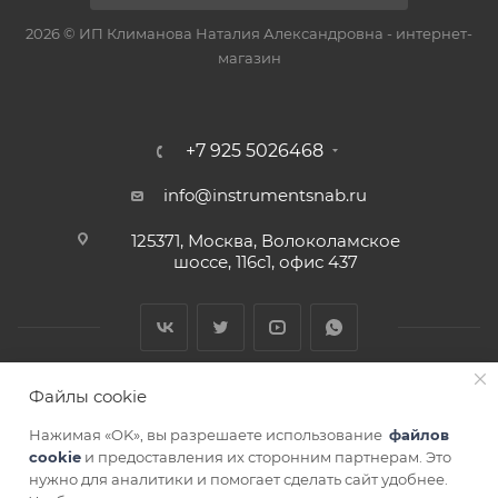
2026 © ИП Климанова Наталия Александровна - интернет-
магазин
+7 925 5026468
info@instrumentsnab.ru
125371, Москва, Волоколамское
шоссе, 116с1, офис 437
Файлы cookie
Нажимая «OK», вы разрешаете использование
файлов
cookie
и предоставления их сторонним партнерам. Это
нужно для аналитики и помогает сделать сайт удобнее.