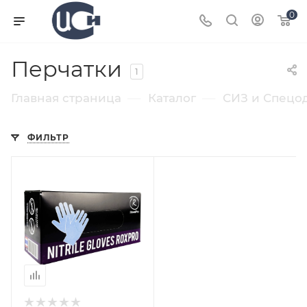
0
Перчатки
1
—
—
Главная страница
Каталог
СИЗ и Спецо
ФИЛЬТР