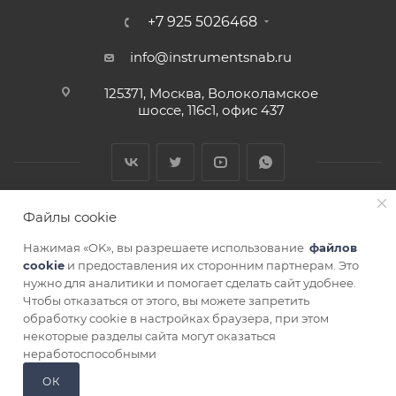
+7 925 5026468
info@instrumentsnab.ru
125371, Москва, Волоколамское
шоссе, 116с1, офис 437
Файлы cookie
Нажимая «OK», вы разрешаете использование
файлов
cookie
и предоставления их сторонним партнерам. Это
нужно для аналитики и помогает сделать сайт удобнее.
Чтобы отказаться от этого, вы можете запретить
СОГЛАСИЕ НА ОБРАБОТКУ ПЕРСОНАЛЬНЫХ ДАННЫХ
обработку cookie в настройках браузера, при этом
некоторые разделы сайта могут оказаться
неработоспособными
ОК