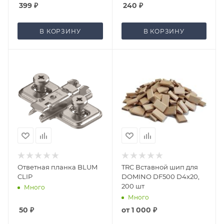
399
₽
240
₽
В КОРЗИНУ
В КОРЗИНУ
Ответная планка BLUM
TRC Вставной шип для
CLIP
DOMINO DF500 D4x20,
200 шт
Много
Много
50
₽
от
1 000 ₽