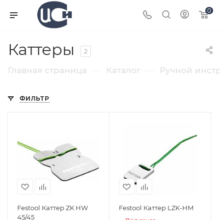
0
Каттеры
2
—
—
Главная страница
Каталог
Ручной инст
ФИЛЬТР
Festool Каттер ZK HW
Festool Каттер LZK-HM
45/45