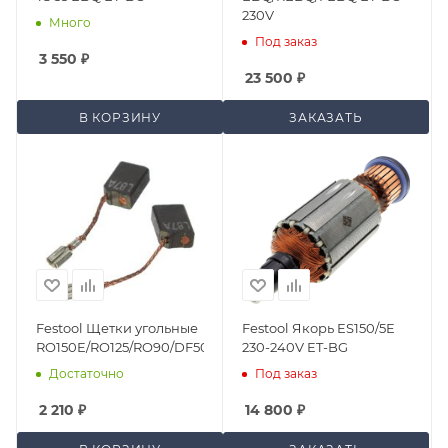
230V
Много
Под заказ
3 550
₽
23 500
₽
В КОРЗИНУ
ЗАКАЗАТЬ
Festool Щетки угольные
Festool Якорь ES150/5E
RO150E/RO125/RO90/DF500
230-240V ET-BG
Достаточно
Под заказ
2 210
₽
14 800
₽