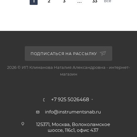
1
2
3
33
Все
ПОДПИСАТЬСЯ НА РАССЫЛКУ
2026 © ИП Климанова Наталия Александровна - интернет-
магазин
+7 925 5026468
info@instrumentsnab.ru
125371, Москва, Волоколамское
шоссе, 116с1, офис 437