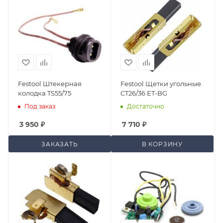
Festool Штекерная
Festool Щетки угольные
колодка TS55/75
CT26/36 ET-BG
Под заказ
Достаточно
3 950
₽
7 710
₽
ЗАКАЗАТЬ
В КОРЗИНУ