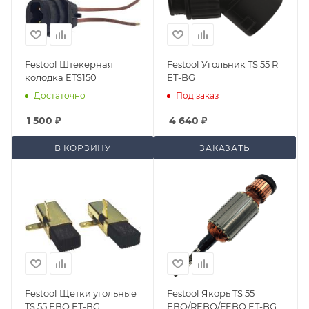
Festool Штекерная
Festool Угольник TS 55 R
колодка ETS150
ET-BG
Достаточно
Под заказ
1 500
₽
4 640
₽
В КОРЗИНУ
ЗАКАЗАТЬ
Festool Щетки угольные
Festool Якорь TS 55
TS 55 EBQ ET-BG
EBQ/REBQ/FEBQ ET-BG