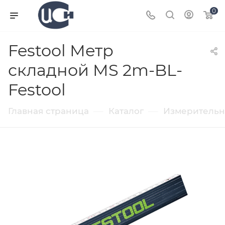
0
Festool Метр
складной MS 2m-BL-
Festool
—
—
Главная страница
Каталог
Измерительн