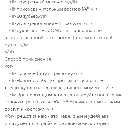
<li>поворотный механизм,</li>
<li>присоединительный размер 1/4",</li>
<li>60 зубьев,</li>
<li>угол храпования – 5 градусов,</li>
<li>рукоятка – ERGONIC, выполненная по
запатентованной технологии 3-х компонентной
ручки. </li>
</ul>
Способ применения:
<ol>
<li>Вставьте биту в трещотку,</li>
<li>Начните работу с крепежом, используя
трещотку для передачи крутящего момента.</li>
<li>При необходимости отрегулируйте положение
головки трещотки, чтобы обеспечить оптимальный
доступ к крепежу. </li>
</ol>Трещотка Felo - это надежный и удобный
инструмент для работы с крепежами, который