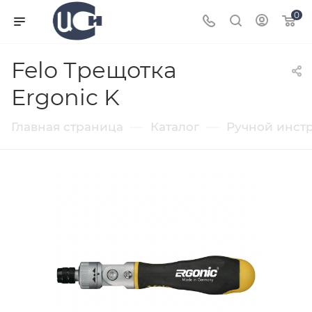
0
Felo Трещотка
Ergonic K
—
—
Главная страница
Каталог
Ручной инст