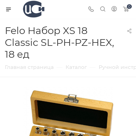
0
Felo Набор XS 18
Classic SL-PH-PZ-HEX,
18 ед
—
—
Главная страница
Каталог
Ручной инст