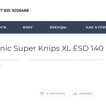
+7 925 5026468
УГИ
БЛОГ
БРЕНДЫ
КАК КУПИ
nic Super Knips XL ESD 140
—
трумент
Шарнирно-губцевый инструмент
SD
В ИЗБРАННОЕ
СРАВНИТЬ