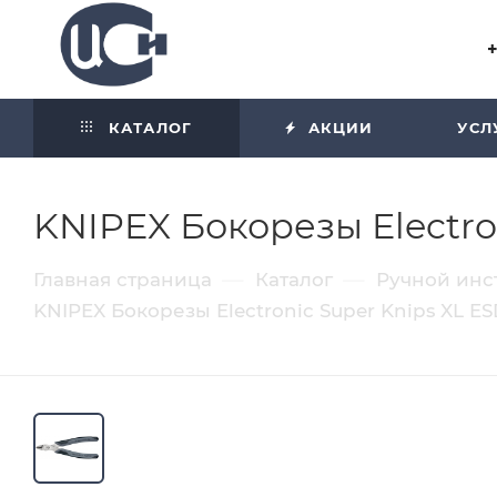
Угол отражения равен углу
падения
КАТАЛОГ
АКЦИИ
УСЛ
KNIPEX Бокорезы Electro
—
—
Главная страница
Каталог
Ручной инс
KNIPEX Бокорезы Electronic Super Knips XL E