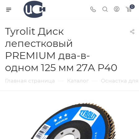
0
Tyrolit Диск
лепестковый
PREMIUM два-в-
одном 125 мм 27A P40
—
—
Главная страница
Каталог
Оснастка для