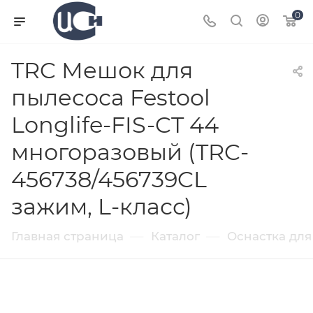
0
TRC Мешок для
пылесоса Festool
Longlife-FIS-CT 44
многоразовый (TRC-
456738/456739CL
зажим, L-класс)
—
—
Главная страница
Каталог
Оснастка для