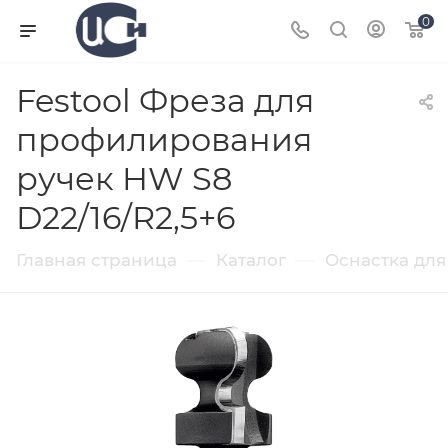
0
Festool Фреза для
профилирования
ручек HW S8
D22/16/R2,5+6
—
—
Главная страница
Каталог
Оснастка для