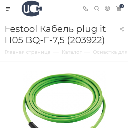
0
Festool Кабель plug it
H05 BQ-F-7,5 (203922)
—
—
Главная страница
Каталог
Оснастка для