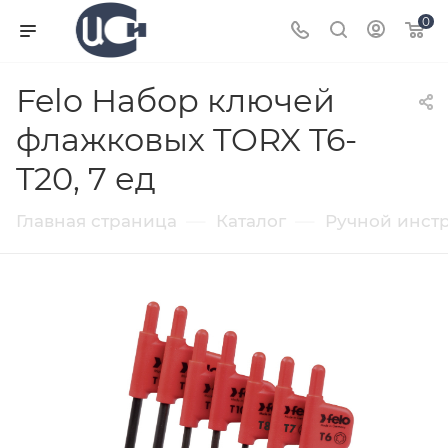
0
Felo Набор ключей
флажковых TORX T6-
T20, 7 ед
—
—
Главная страница
Каталог
Ручной инст