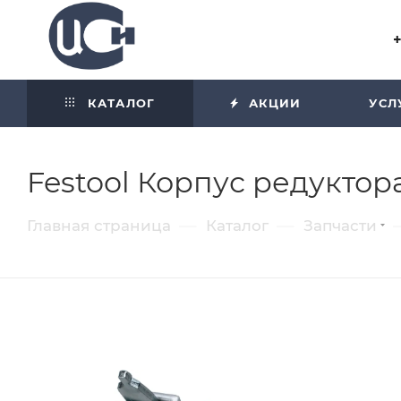
Угол отражения равен углу
падения
КАТАЛОГ
АКЦИИ
УСЛ
Festool Корпус редуктора
—
—
Главная страница
Каталог
Запчасти