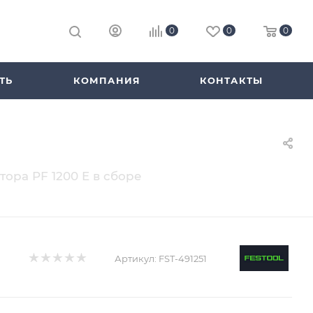
0
0
0
ТЬ
КОМПАНИЯ
КОНТАКТЫ
тора PF 1200 E в сборе
Артикул:
FST-491251