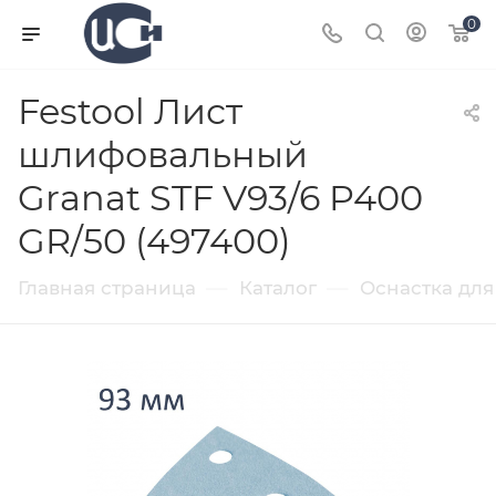
0
Festool Лист
шлифовальный
Granat STF V93/6 P400
GR/50 (497400)
—
—
Главная страница
Каталог
Оснастка для