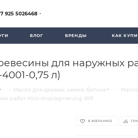
+7 925 5026468
УГИ
БЛОГ
БРЕНДЫ
КАК КУПИ
евесины для наружных ра
001-0,75 л)
—
—
Масло для дерева, камня, бетона
Масло
ых работ Holz-Imprägnierung WR
В ИЗБРАННОЕ
СРА