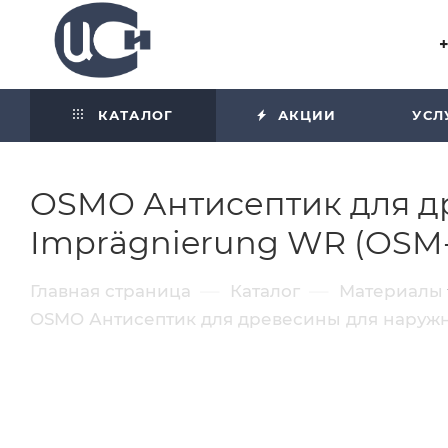
Угол отражения равен углу
падения
КАТАЛОГ
АКЦИИ
УСЛ
OSMO Антисептик для др
Imprägnierung WR (OSM-4
—
—
Главная страница
Каталог
Материалы
OSMO Антисептик для древесины для наружн