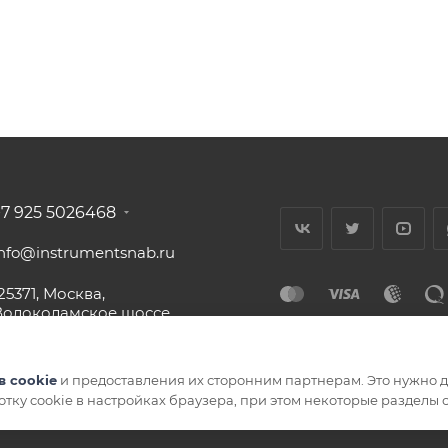
+7 925 5026468
info@instrumentsnab.ru
25371, Москва,
Волоколамское шоссе,
16с1, офис 437
в cookie
и предоставления их сторонним партнерам. Это нужно дл
ботку cookie в настройках браузера, при этом некоторые разделы