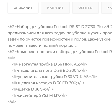
ОПИСАНИЕ
НАЛИЧИЕ
ОТЗЫВЫ
КА
<h2>Набор для уборки Festool RS-ST D 27/36-Plus</h
предназначен для всех задач по уборке в узких про
задач по очистке поверхностей и полов. Даже узкие
поможет навести полный порядок.
<h2>Комплект поставки набора для уборки Festool RS
<ul>
<li> изогнутая трубка D 36 HR-K AS;</li>
<li>насадка для пола D 36 BD 3004;</li>
<li>удлинительные трубки D 36 VR-K AS;</li>
<li>щелевая насадка D 36 FD-300;</li>
<li>щетка D 36 SP;</li>
<li>систейнер SYS3 M 137.</li>
</ul>