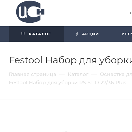
Угол отражения равен углу
падения
КАТАЛОГ
АКЦИИ
УСЛ
Festool Набор для уборки
—
—
Главная страница
Каталог
Оснастка д
Festool Набор для уборки RS-ST D 27/36-Plus