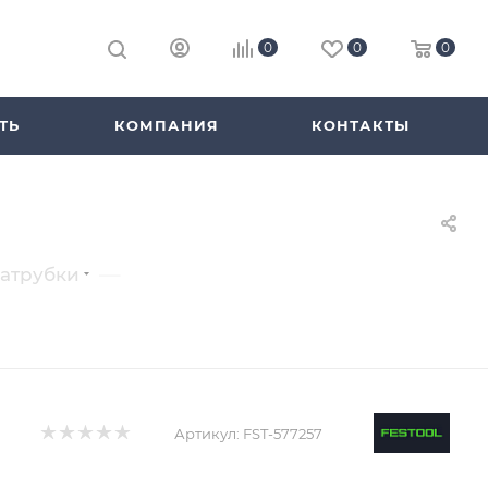
0
0
0
ТЬ
КОМПАНИЯ
КОНТАКТЫ
—
патрубки
Артикул:
FST-577257