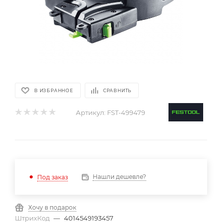
В ИЗБРАННОЕ
СРАВНИТЬ
Артикул:
FST-499479
Нашли дешевле?
Под заказ
Хочу в подарок
ШтрихКод
—
4014549193457