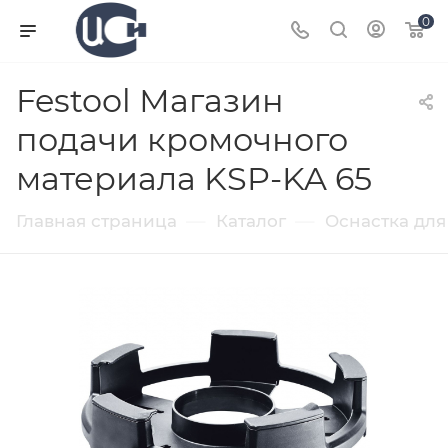
0
Festool Магазин
подачи кромочного
материала KSP-KA 65
—
—
Главная страница
Каталог
Оснастка для