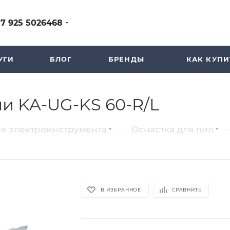
+7 925 5026468
УГИ
БЛОГ
БРЕНДЫ
КАК КУПИ
ли KA-UG-KS 60-R/L
—
ля электроинструмента
Оснастка для пил
В ИЗБРАННОЕ
СРАВНИТЬ