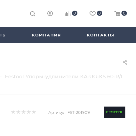
0
0
0
ТЬ
КОМПАНИЯ
КОНТАКТЫ
—
Festool Упоры-удлинители KA-UG-KS 60-R/L
Артикул:
FST-201909