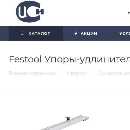
Угол отражения равен углу
падения
КАТАЛОГ
АКЦИИ
УСЛ
Festool Упоры-удлините
—
—
Главная страница
Каталог
Оснастка д