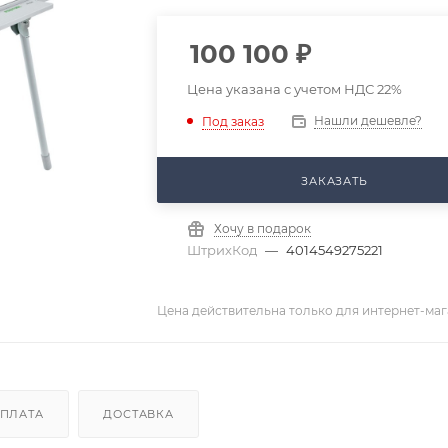
100 100
₽
Цена указана с учетом НДС 22%
Нашли дешевле?
Под заказ
ЗАКАЗАТЬ
Хочу в подарок
ШтрихКод
—
4014549275221
Цена действительна только для интернет-маг
ПЛАТА
ДОСТАВКА