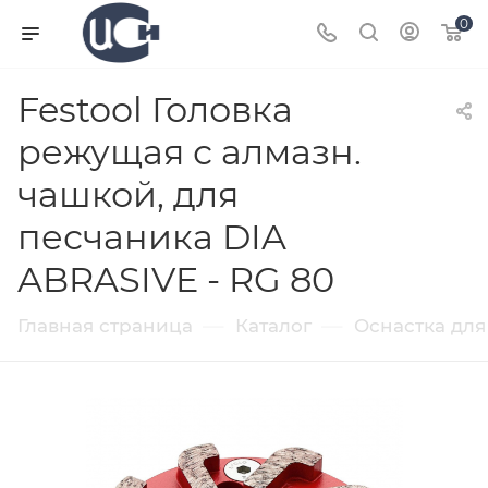
0
Festool Головка
режущая с алмазн.
чашкой, для
песчаника DIA
ABRASIVE - RG 80
—
—
Главная страница
Каталог
Оснастка для