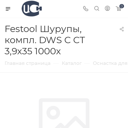
0
Festool Шурупы,
компл. DWS C CT
3,9x35 1000x
—
—
Главная страница
Каталог
Оснастка для