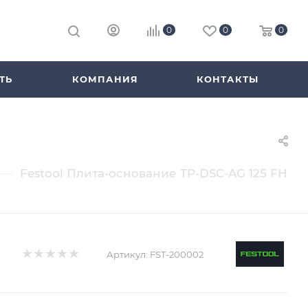
0
0
0
ТЬ
КОМПАНИЯ
КОНТАКТЫ
—
Festool Плита-основание TP-DSC-AG 125 FH
Артикул:
FST-200002