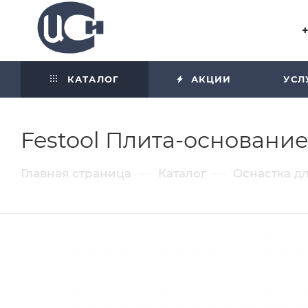
Угол отражения равен углу
падения
КАТАЛОГ
АКЦИИ
УСЛ
Festool Плита-основание
—
—
Главная страница
Каталог
Оснастка д