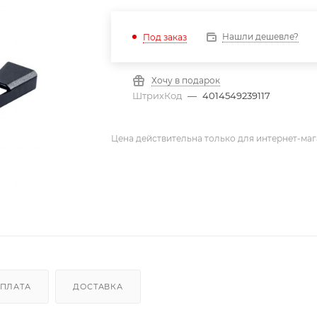
Нашли дешевле?
Под заказ
Хочу в подарок
ШтрихКод
—
4014549239117
Цена действительна только для интернет-маг
ПЛАТА
ДОСТАВКА