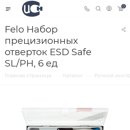
0
Felo Набор
прецизионных
отверток ESD Safe
SL/PH, 6 ед
—
—
Главная страница
Каталог
Ручной инст