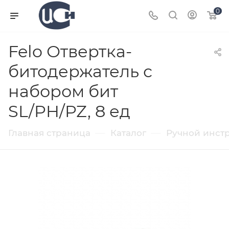
0
Felo Отвертка-
битодержатель с
набором бит
SL/PH/PZ, 8 ед
—
—
Главная страница
Каталог
Ручной инст