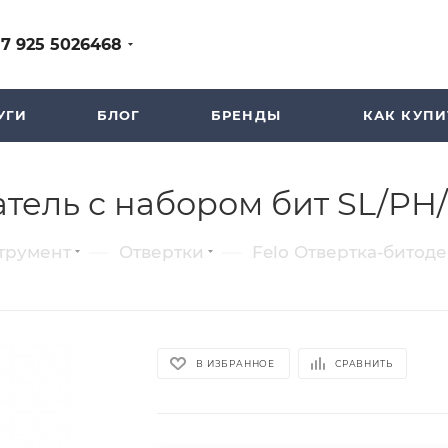
+7 925 5026468
УГИ
БЛОГ
БРЕНДЫ
КАК КУПИ
тель с набором бит SL/PH/
—
—
трумент
Отвертки
Felo Отвертка-битоде
В ИЗБРАННОЕ
СРАВНИТЬ