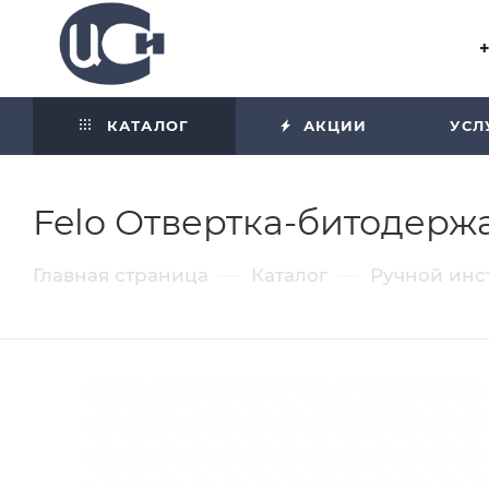
Угол отражения равен углу
падения
КАТАЛОГ
АКЦИИ
УСЛ
Felo Отвертка-битодержа
—
—
Главная страница
Каталог
Ручной инс