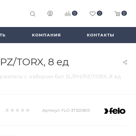
0
0
0
ТЬ
КОМПАНИЯ
КОНТАКТЫ
PZ/TORX, 8 ед
ржатель с набором бит SL/PH/PZ/TORX, 8 ед
Артикул:
FLO-37320805