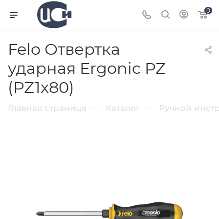
0
Felo Отвертка
ударная Ergonic PZ
(PZ1x80)
—
—
Главная страница
Каталог
Ручной инст