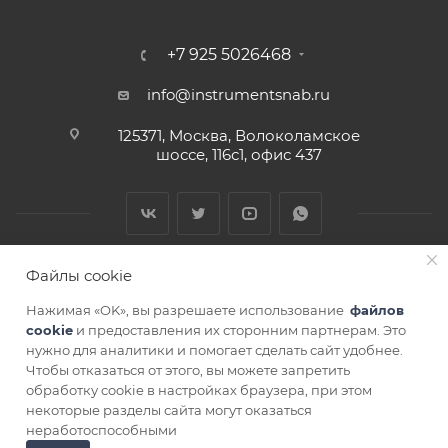
+7 925 5026468
info@instrumentsnab.ru
125371, Москва, Волоколамское
шоссе, 116с1, офис 437
Файлы cookie
Нажимая «OK», вы разрешаете использование
файлов
cookie
и предоставления их сторонним партнерам. Это
нужно для аналитики и помогает сделать сайт удобнее.
Чтобы отказаться от этого, вы можете запретить
СОГЛАСИЕ НА ОБРАБОТКУ ПЕРСОНАЛЬНЫХ ДАННЫХ
обработку cookie в настройках браузера, при этом
некоторые разделы сайта могут оказаться
В КОРЗИНУ
неработоспособными