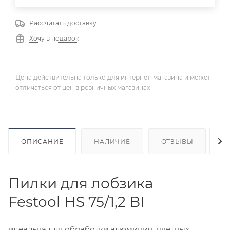
Рассчитать доставку
Хочу в подарок
Цена действительна только для интернет-магазина и может
отличаться от цен в розничных магазинах
ОПИСАНИЕ
НАЛИЧИЕ
ОТЗЫВЫ
К
Пилки для лобзика
Festool HS 75/1,2 BI
идеальна для обработки алюминия, цветных