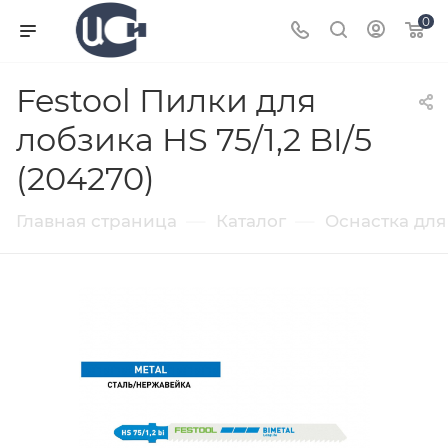
0
Festool Пилки для
лобзика HS 75/1,2 BI/5
(204270)
—
—
Главная страница
Каталог
Оснастка для