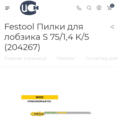
0
Festool Пилки для
лобзика S 75/1,4 K/5
(204267)
—
—
Главная страница
Каталог
Оснастка для