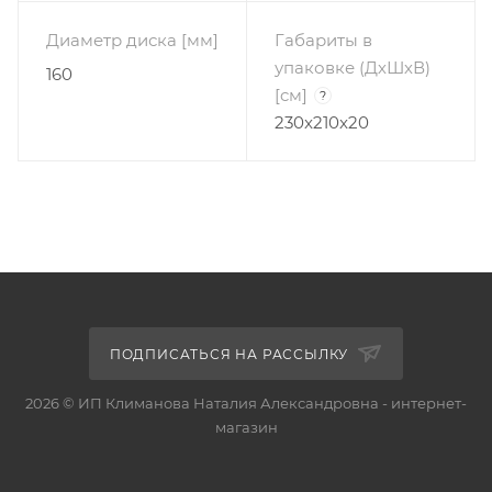
Диаметр диска [мм]
Габариты в
упаковке (ДхШхВ)
160
[cм]
?
230x210x20
ПОДПИСАТЬСЯ НА РАССЫЛКУ
2026 © ИП Климанова Наталия Александровна - интернет-
магазин