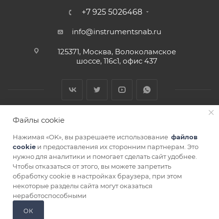
+7 925 5026468
info@instrumentsnab.ru
125371, Москва, Волоколамское
шоссе, 116с1, офис 437
Файлы cookie
Нажимая «OK», вы разрешаете использование
файлов
cookie
и предоставления их сторонним партнерам. Это
нужно для аналитики и помогает сделать сайт удобнее.
Чтобы отказаться от этого, вы можете запретить
СОГЛАСИЕ НА ОБРАБОТКУ ПЕРСОНАЛЬНЫХ ДАННЫХ
обработку cookie в настройках браузера, при этом
некоторые разделы сайта могут оказаться
ЗАКАЗАТЬ
неработоспособными
ОК