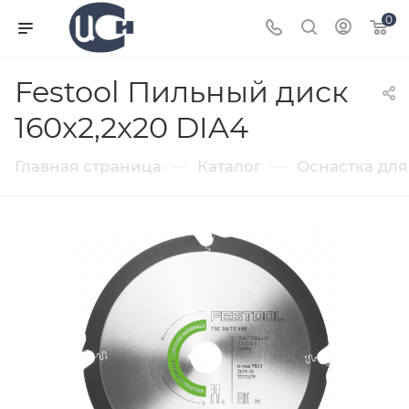
0
Festool Пильный диск
160x2,2x20 DIA4
—
—
Главная страница
Каталог
Оснастка для