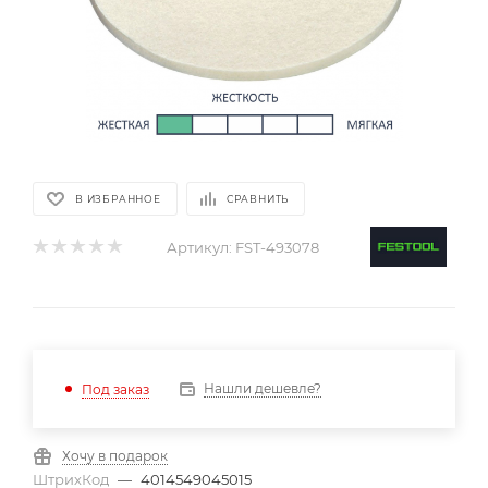
В ИЗБРАННОЕ
СРАВНИТЬ
Артикул:
FST-493078
Нашли дешевле?
Под заказ
Хочу в подарок
ШтрихКод
—
4014549045015