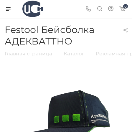
0
Festool Бейсболка
АДЕКВАТТНО
—
—
Главная страница
Каталог
Рекламная п