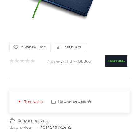
В ИЗБРАННОЕ
СРАВНИТЬ
Артикул:
FST-498866
Нашли дешевле?
Под заказ
Хочу в подарок
ШтрихКод
—
4014549172445