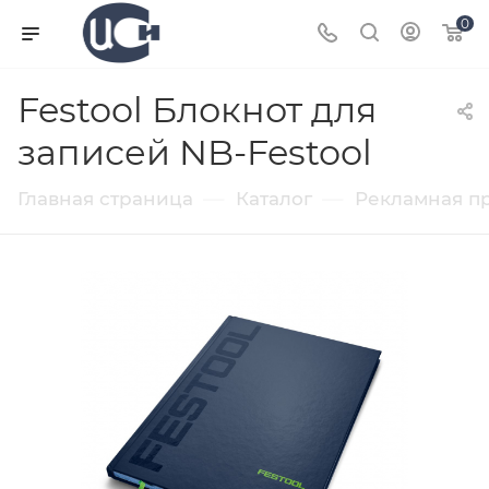
0
Festool Блокнот для
записей NB-Festool
—
—
Главная страница
Каталог
Рекламная п