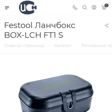
0
Festool Ланчбокс
BOX-LCH FT1 S
—
—
Главная страница
Каталог
Рекламная п