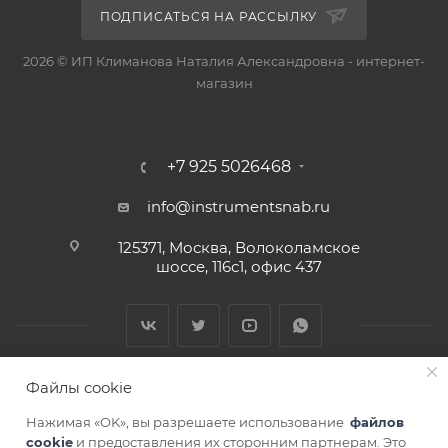
ПОДПИСАТЬСЯ НА РАССЫЛКУ
2026 © ИП Климанова Наталия Александровна - интернет-
магазин
+7 925 5026468
info@instrumentsnab.ru
125371, Москва, Волоколамское
шоссе, 116с1, офис 437
Файлы cookie
Нажимая «OK», вы разрешаете использование
файлов
cookie
и предоставления их сторонним партнерам. Это