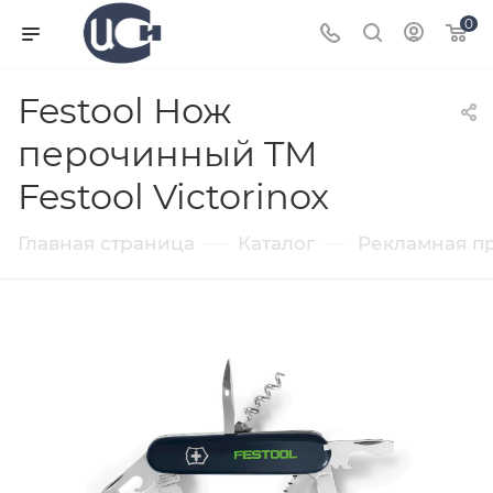
0
Festool Нож
перочинный TM
Festool Victorinox
—
—
Главная страница
Каталог
Рекламная п